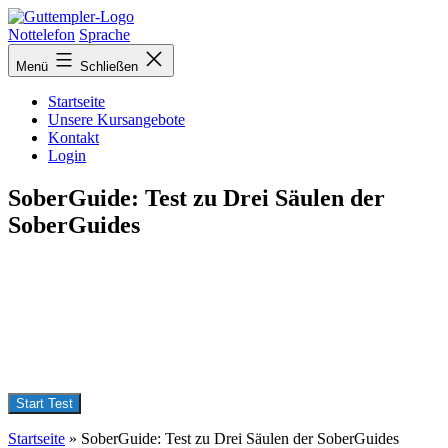
Zurück
zur
Nottelefon
Sprache
Übersicht
Menü
Schließen
Startseite
Unsere Kursangebote
Kontakt
Login
SoberGuide: Test zu Drei Säulen der
SoberGuides
Startseite
»
SoberGuide: Test zu Drei Säulen der SoberGuides