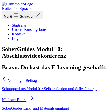
Zurück
zur
Nottelefon
Sprache
Übersicht
Menü
Schließen
Startseite
Unsere Kursangebote
Kontakt
Login
SoberGuides Modul 10:
Abschlussvideokonferenz
Bravo. Du hast das E-Learning geschafft.
Beitragsnavigation
Vorheriger Beitrag
Schnupperkurs Modul 01: Selbstreflexion und Selbstfürsorge
Nächster Beitrag
SoberGuides Link- und Materialsammlung