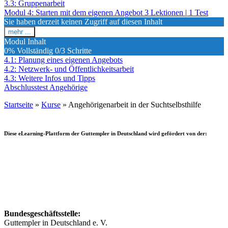
in
3.3: Gruppenarbeit
der
Modul 4: Starten mit dem eigenen Angebot
3 Lektionen
|
1 Test
Suchtselbsthilfe
Sie haben derzeit keinen Zugriff auf diesen Inhalt
mehr ...
Modul
Modul Inhalt
4:
0% Vollständig
0/3 Schritte
Starten
4.1: Planung eines eigenen Angebots
mit
4.2: Netzwerk- und Öffentlichkeitsarbeit
dem
eigenen
4.3: Weitere Infos und Tipps
Angebot
Abschlusstest Angehörige
Startseite
»
Kurse
»
Angehörigenarbeit in der Suchtselbsthilfe
Diese eLearning-Plattform der Guttempler in Deutschland wird gefördert von der:
Bundesgeschäftsstelle:
Guttempler in Deutschland e. V.