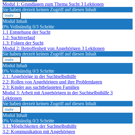
Module
Modul 1: Grundlagen zum Thema Sucht
3 Lektionen
Sie haben derzeit keinen Zugriff auf diesen Inhalt
mehr ...
Modul
Modul Inhalt
1:
0% Vollständig
0/3 Schritte
Grundlagen
1.1 Entstehung der Sucht
zum
1.2: Suchtverlauf
Thema
Sucht
1.3: Folgen der Sucht
Modul 2: Betroffenheit von Angehörigen
3 Lektionen
Sie haben derzeit keinen Zugriff auf diesen Inhalt
mehr ...
Modul
Modul Inhalt
2:
0% Vollständig
0/3 Schritte
Betroffenheit
2.1: Angehörige in der Suchtselbsthilfe
von
2.2: Rollen von Angehörigen und ihre Problemlagen
Angehörigen
2.3: Kinder aus suchtbelasteten Familien
Modul 3: Arbeit mit Angehörigen in der Suchtselbsthilfe
3
Lektionen
Sie haben derzeit keinen Zugriff auf diesen Inhalt
mehr ...
Modul
Modul Inhalt
3:
0% Vollständig
0/3 Schritte
Arbeit
3.1: Möglichkeiten der Suchtselbsthilfe
mit
3.2: Kommunikation mit Angehörigen
Angehörigen