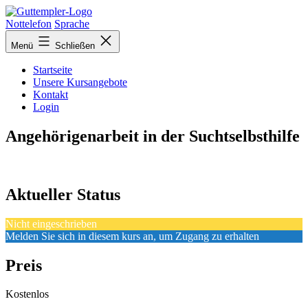
Zurück
zur
Nottelefon
Sprache
Übersicht
Menü
Schließen
Startseite
Unsere Kursangebote
Kontakt
Login
Angehörigenarbeit in der Suchtselbsthilfe
Aktueller Status
Nicht eingeschrieben
Melden Sie sich in diesem kurs an, um Zugang zu erhalten
Preis
Kostenlos