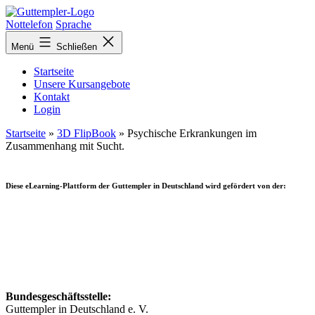
Zurück
zur
Nottelefon
Sprache
Übersicht
Menü
Schließen
Startseite
Unsere Kursangebote
Kontakt
Login
Startseite
»
3D FlipBook
»
Psychische Erkrankungen im
Zusammenhang mit Sucht.
Diese eLearning-Plattform der Guttempler in Deutschland wird gefördert von der:
Bundesgeschäftsstelle:
Guttempler in Deutschland e. V.