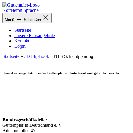
Zurück
zur
Nottelefon
Sprache
Übersicht
Menü
Schließen
Startseite
Unsere Kursangebote
Kontakt
Login
Startseite
»
3D FlipBook
»
NTS Schichtplanung
Diese eLearning-Plattform der Guttempler in Deutschland wird gefördert von der:
Bundesgeschäftsstelle:
Guttempler in Deutschland e. V.
Adenauerallee 45